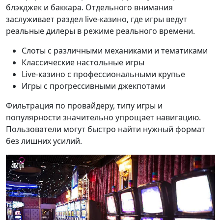
блэкджек и баккара. Отдельного внимания
заслуживает раздел live-казино, где игры ведут
реальные дилеры в режиме реального времени.
Слоты с различными механиками и тематиками
Классические настольные игры
Live-казино с профессиональными крупье
Игры с прогрессивными джекпотами
Фильтрация по провайдеру, типу игры и
популярности значительно упрощает навигацию.
Пользователи могут быстро найти нужный формат
без лишних усилий.