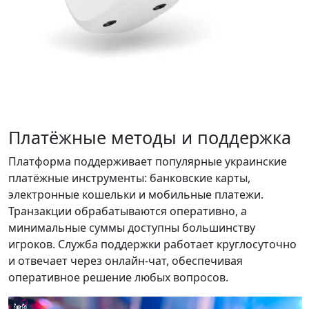
Платёжные методы и поддержка
Платформа поддерживает популярные украинские
платёжные инструменты: банковские карты,
электронные кошельки и мобильные платежи.
Транзакции обрабатываются оперативно, а
минимальные суммы доступны большинству
игроков. Служба поддержки работает круглосуточно
и отвечает через онлайн-чат, обеспечивая
оперативное решение любых вопросов.