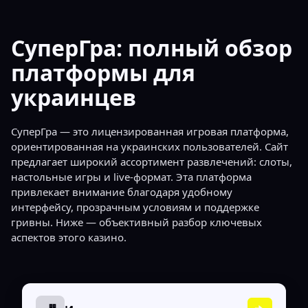
СуперГра: полный обзор
платформы для
украинцев
СуперГра — это лицензированная игровая платформа,
ориентированная на украинских пользователей. Сайт
предлагает широкий ассортимент развлечений: слоты,
настольные игры и live-формат. Эта платформа
привлекает внимание благодаря удобному
интерфейсу, прозрачным условиям и поддержке
гривны. Ниже — объективный разбор ключевых
аспектов этого казино.